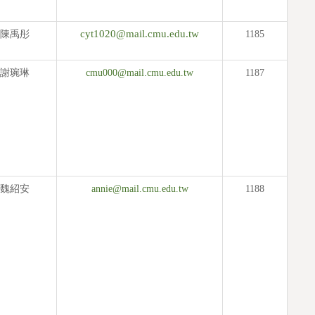
cyt1020@mail.cmu.edu.tw
陳禹彤
1185
謝琬琳
cmu000@mail.cmu.edu.tw
1187
魏紹安
annie@mail.cmu.edu.tw
1188