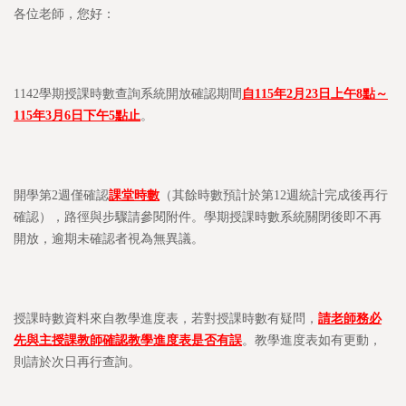
各位老師，您好：
1142學期授課時數查詢系統開放確認期間
自
115
年
2
月
23
日上午
8
點～
115
年
3
月
6
日下午
5
點止
。
開學第2週僅確認
課堂時數
（其餘時數預計於第12週統計完成後再行
確認），路徑與步驟請參閱附件。學期授課時數系統關閉後即不再
開放，逾期未確認者視為無異議。
授課時數資料來自教學進度表，若對授課時數有疑問，
請老師務必
先與主授課教師確認教學進度表是否有誤
。教學進度表如有更動，
則請於次日再行查詢。