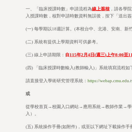
一、「臨床授課時數」申請流程為
線上簽核
，請各學院
入授課時數，核對申請時數資料無誤後，按下「送出簽
(一) 每學期以18週計算。(本校台中、北港、安南、
(二) 系統有提供上學期資料可供參考。
(三) 線上申請期限：
自
115
年
2
月
4
日
(
週三
)
上午
8:00
至
1
(四) 「臨床授課時數輸入(教師輸入)」系統填寫流程如
請直接登入學術研究管理系統：
https://webap.cmu.edu
或
從學校首頁→校園入口網站→應用系統→教師作業→學
入）。
(五) 系統操作手冊(如附件)，或至以下網址下載操作手