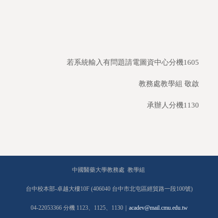
若系統輸入有問題請電圖資中心分機1605
教務處教學組 敬啟
承辦人分機1130
中國醫藥大學教務處 教學組
台中校本部-卓越大樓10F (406040 台中市北屯區經貿路一段100號)
04-22053366 分機 1123、1125、1130｜
acadev@mail.cmu.edu.tw