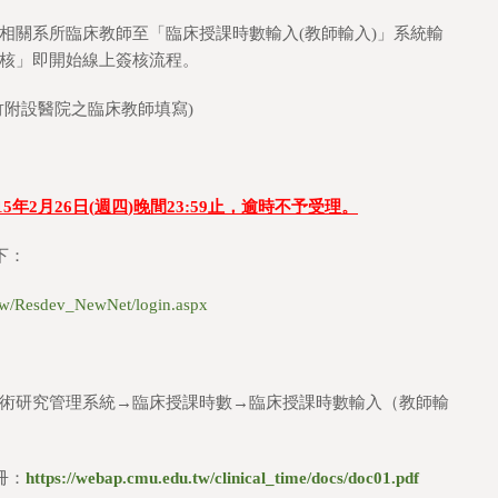
相關系所臨床教師至「臨床授課時數輸入(教師輸入)」系統輸
核」即開始線上簽核流程。
新竹附設醫院之臨床教師填寫)
15
年
2
月
26
日
(
週四
)
晚間
23:59
止，逾時不予受理。
下：
.tw/Resdev_NewNet/login.aspx
術研究管理系統→臨床授課時數→臨床授課時數輸入（教師輸
冊：
https://webap.cmu.edu.tw/clinical_time/docs/doc01.pdf