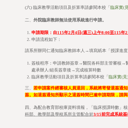
(六) 臨床教學活動項目及折算率請參閱本校「
臨床實(
二、
外院臨床教師無法使用系統進行申請。
申請期限：自
115
年
2
月
4
日
(
週三
)
上午
8:00
至
115
年
2
申請流程如下：
請系所辦同仁通知臨床教師本人→填寫紙本「授課進度
簽核程序：申請教師簽章→醫院各科部主管審核→醫
處承辦人/組長簽章後→完成核算時數
臨床教學活動項目及折算率請參閱本校「
臨床實(見
三、
若申請案件經審核人員退回，系統將寄發退簽通知
簽。如退簽通知所顯示之退簽時間已逾申請期限，請與
四、為配合教育部校庫資料填報，「臨床授課時數」核
科部、教學部及學校系所主管配合於
3/15
前完成系統簽