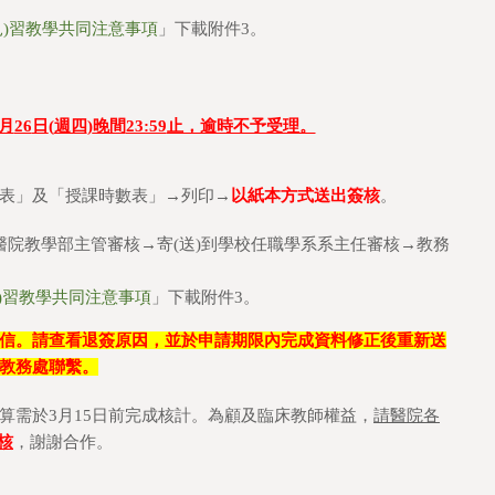
見)習教學共同注意事項
」下載附件3。
月
26
日
(
週四
)
晚間
23:59
止，逾時不予受理。
表」及「授課時數表」→列印→
以紙本方式送出簽核
。
院教學部主管審核→寄(送)到學校任職學系系主任審核→教務
)習教學共同注意事項
」下載附件3。
信。請查看退簽原因，並於申請期限內完成資料修正後重新送
教務處聯繫。
算需於3月15日前完成核計。為顧及臨床教師權益，
請醫院各
核
，謝謝合作。